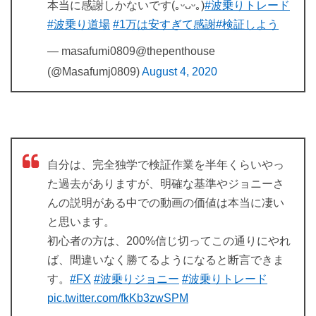
本当に感謝しかないです(｡ᵕᴗᵕ｡)
#波乗りトレード
#波乗り道場
#1万は安すぎて感謝
#検証しよう
— masafumi0809@thepenthouse
(@Masafumj0809)
August 4, 2020
自分は、完全独学で検証作業を半年くらいやっ
た過去がありますが、明確な基準やジョニーさ
んの説明がある中での動画の価値は本当に凄い
と思います。
初心者の方は、200%信じ切ってこの通りにやれ
ば、間違いなく勝てるようになると断言できま
す。
#FX
#波乗りジョニー
#波乗りトレード
pic.twitter.com/fkKb3zwSPM